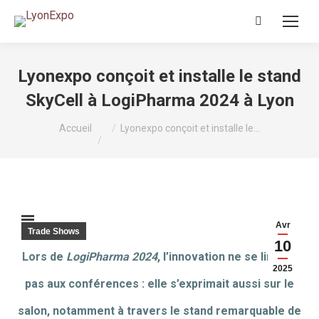
Recherche
:
Lyonexpo conçoit et installe le stand
SkyCell à LogiPharma 2024 à Lyon
Vous êtes ici :
Accueil
Lyonexpo conçoit et installe le…
Avr
Trade Shows
10
Lors de
LogiPharma 2024
, l’innovation ne se limitait
2025
pas aux conférences : elle s’exprimait aussi sur le
salon, notamment à travers le stand remarquable de