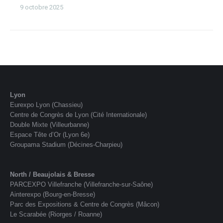
9 octobre 2025
Lyon
Eurexpo Lyon (Chassieu)
Centre de Congrès de Lyon (Cité Internationale)
Double Mixte (Villeurbanne)
Espace Tête d’Or (Lyon 6e)
Groupama Stadium (Décines-Charpieu)
North / Beaujolais & Bresse
PARCEXPO Villefranche (Villefranche-sur-Saône)
Ainterexpo (Bourg-en-Bresse)
Parc des Expositions & Centre de Congrès (Mâcon)
Le Scarabée (Riorges / Roanne)