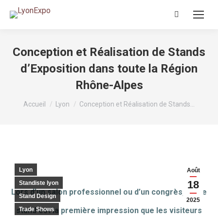
Recherche
:
Conception et Réalisation de Stands
d’Exposition dans toute la Région
Rhône-Alpes
Vous êtes ici :
Accueil
Lyon
Conception et Réalisation de Stands…
Lyon
Août
18
Standiste lyon
Lors d’un salon professionnel ou d’un congrès, votre
Stand Design
2025
stand est la première impression que les visiteurs
Trade Shows