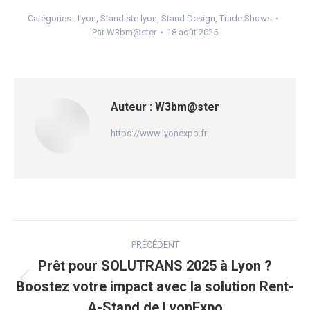
Catégories :
Lyon
,
Standiste lyon
,
Stand Design
,
Trade Shows
Par
W3bm@ster
18 août 2025
Auteur :
W3bm@ster
https://www.lyonexpo.fr
Navigation
PRÉCÉDENT
article
Prêt pour SOLUTRANS 2025 à Lyon ?
Boostez votre impact avec la solution Rent-
Article
A-Stand de LyonExpo