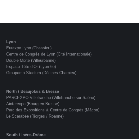
Lyon
Eurexpo Lyon (Chassieu)
Centre de Congrès de Lyon (Cité Internationale)
Double Mixte (Villeurbanne)
Espace Tête d’Or (Lyon 6e)
Groupama Stadium (Décines-Charpieu)
North / Beaujolais & Bresse
PARCEXPO Villefranche (Villefranche-sur-Saône)
Ainterexpo (Bourg-en-Bresse)
Parc des Expositions & Centre de Congrès (Mâcon)
Le Scarabée (Riorges / Roanne)
South / Isère–Drôme