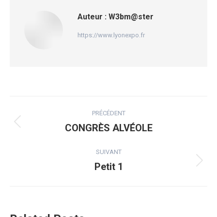
Auteur :
W3bm@ster
https://www.lyonexpo.fr
Navigation
PRÉCÉDENT
article
CONGRÈS ALVÉOLE
Article
précédent
SUIVANT
Petit 1
:
Article
suivant
: