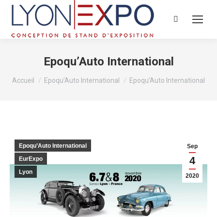
Recherche
:
Epoqu’Auto International
Vous êtes ici :
Accueil
Epoqu’Auto International
Epoqu’Auto International
Epoqu’Auto International
Sep
4
EurExpo
Lyon
2020