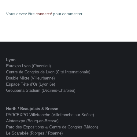
Vous devez être
connecté
pour commenter.
Lyon
Eurexpo Lyon (Chassieu)
Centre de Congrès de Lyon (Cité Internationale)
Double Mixte (Villeurbanne)
Espace Tête d’Or (Lyon 6e)
Groupama Stadium (Décines-Charpieu)
North / Beaujolais & Bresse
PARCEXPO Villefranche (Villefranche-sur-Saône)
Ainterexpo (Bourg-en-Bresse)
Parc des Expositions & Centre de Congrès (Mâcon)
Le Scarabée (Riorges / Roanne)